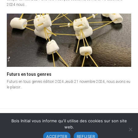
2024 nous…
Futurs en tous genres
Futurs en tous genres édition 2024 Jeudi 21 novembre 2024, nous avons eu
le plaisir…
Une nouvelle spécialiste dans l’équipe
Bois Initial vous informe qu'il utilise des cookies sur son site
previous
web.
post:
ACCEPTER
REFUSER
Copyright
Bois Initial
2026 | Graphisme
tilt - communication visuelle