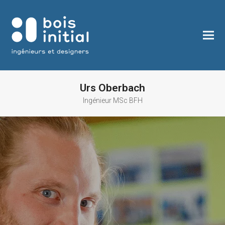
Urs Oberbach
Ingénieur MSc BFH