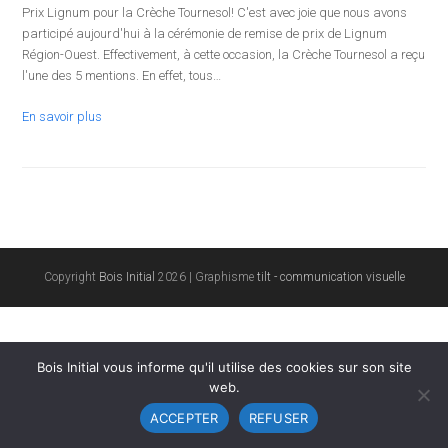
Prix Lignum pour la Crèche Tournesol! C'est avec joie que nous avons
participé aujourd'hui à la cérémonie de remise de prix de Lignum
Région-Ouest. Effectivement, à cette occasion, la Crèche Tournesol a reçu
l'une des 5 mentions. En effet, tous…
En savoir plus
Copyright
Bois Initial
2026 | Graphisme
tilt - communication visuelle
Bois Initial vous informe qu'il utilise des cookies sur son site
web.
ACCEPTER
REFUSER