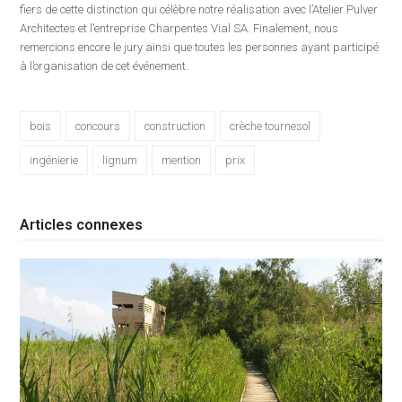
fiers de cette distinction qui célèbre notre réalisation avec l’Atelier Pulver
Architectes et l’entreprise Charpentes Vial SA. Finalement, nous
remercions encore le jury ainsi que toutes les personnes ayant participé
à l’organisation de cet événement.
bois
concours
construction
crèche tournesol
ingénierie
lignum
mention
prix
Articles connexes