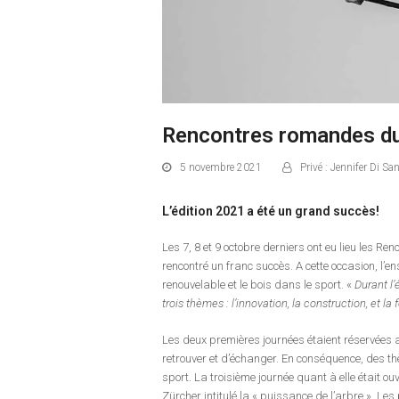
Rencontres romandes du
5 novembre 2021
Privé : Jennifer Di Sa
L’édition 2021 a été un grand succès!
Les 7, 8 et 9 octobre derniers ont eu lieu les 
rencontré un franc succès. A cette occasion, l’e
renouvelable et le bois dans le sport. «
Durant l’
trois thèmes : l’innovation, la construction, et la 
Les deux premières journées étaient réservées 
retrouver et d’échanger. En conséquence, des t
sport. La troisième journée quant à elle était o
Zürcher intitulé la « puissance de l’arbre ». L