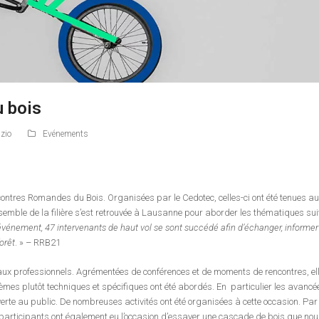
 bois
nzio
Evénements
Rencontres Romandes du Bois. Organisées par le Cedotec, celles-ci ont été tenue
nsemble de la filière s’est retrouvée à Lausanne pour aborder les thématiques sui
événement, 47 intervenants de haut vol se sont succédé afin d’échanger, informer et
forêt
. » – RRB21
aux professionnels. Agrémentées de conférences et de moments de rencontres, el
hèmes plutôt techniques et spécifiques ont été abordés. En particulier les avan
uverte au public. De nombreuses activités ont été organisées à cette occasion. Pa
es participants ont également eu l’occasion d’essayer une cascade de bois que nou