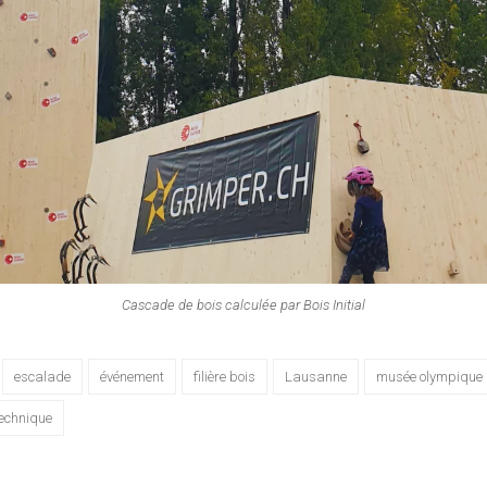
Cascade de bois calculée par Bois Initial
escalade
événement
filière bois
Lausanne
musée olympique
echnique