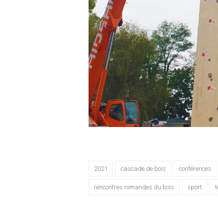
2021
cascade de bois
conférences
rencontres romandes du bois
sport
t