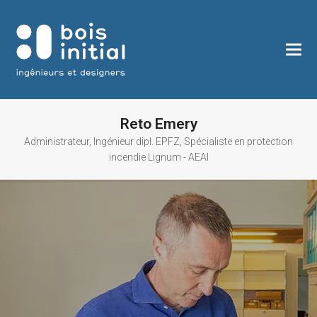
Reto Emery
Administrateur, Ingénieur dipl. EPFZ, Spécialiste en protection
incendie Lignum - AEAI