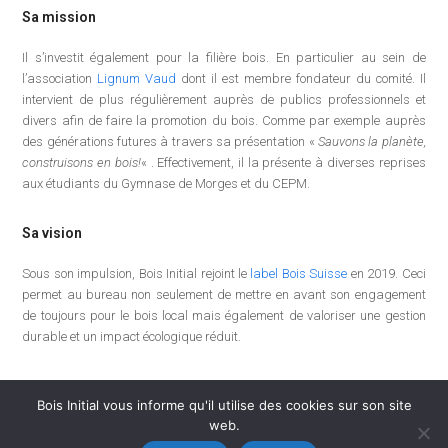
Sa mission
Il s’investit également pour la filière bois. En particulier au sein de
l’association
Lignum Vaud
dont il est membre fondateur du comité. Il
intervient de plus régulièrement auprès de publics professionnels et
divers afin de faire la promotion du bois. Comme par exemple auprès
des générations futures à travers sa présentation «
Sauvons la planète,
construisons en bois!
« . Effectivement, il la présente à diverses reprises
aux étudiants du Gymnase de Morges et du CEPM.
Sa vision
Sous son impulsion, Bois Initial rejoint le
label Bois Suisse
en 2019. Ceci
permet au bureau non seulement de mettre en avant son engagement
de toujours pour le bois local mais également de valoriser une gestion
durable et un impact écologique réduit.
Bois Initial vous informe qu'il utilise des cookies sur son site
web.