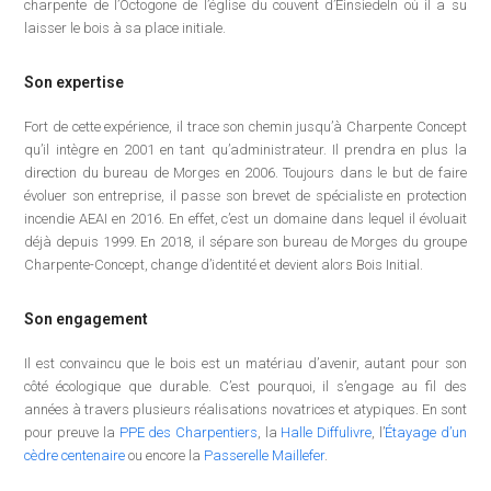
charpente de l’Octogone de l’église du couvent d’Einsiedeln où il a su
laisser le bois à sa place initiale.
Son expertise
Fort de cette expérience, il trace son chemin jusqu’à Charpente Concept
qu’il intègre en 2001 en tant qu’administrateur. Il prendra en plus la
direction du bureau de Morges en 2006. Toujours dans le but de faire
évoluer son entreprise, il passe son brevet de spécialiste en protection
incendie AEAI en 2016. En effet, c’est un domaine dans lequel il évoluait
déjà depuis 1999. En 2018, il sépare son bureau de Morges du groupe
Charpente-Concept, change d’identité et devient alors Bois Initial.
Son engagement
Il est convaincu que le bois est un matériau d’avenir, autant pour son
côté écologique que durable. C’est pourquoi, il s’engage au fil des
années à travers plusieurs réalisations novatrices et atypiques. En sont
pour preuve la
PPE des Charpentiers
, la
Halle Diffulivre
, l’
Étayage d’un
cèdre centenaire
ou encore la
Passerelle Maillefer
.